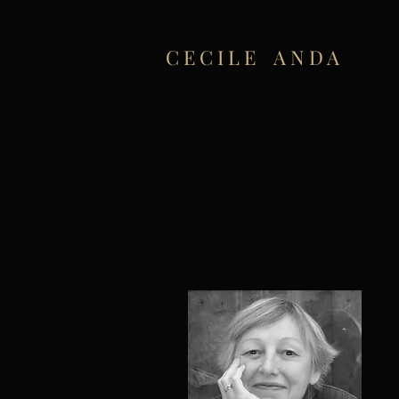
C
E C I L E A N D A