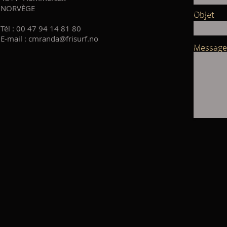
NORVÈGE
Objet
Sujet
Tél : 00 47 94 14 81 80
E-mail :
cmranda@frisurf.no
Message
Message