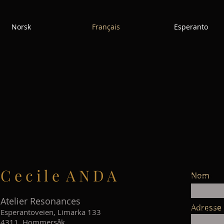
Norsk
Français
Esperanto
C e c i l e A N D A
Nom
Nom
Atelier Resonances
Adresse 
Email
Esperantoveien, Limarka 133
4311 Hommersåk